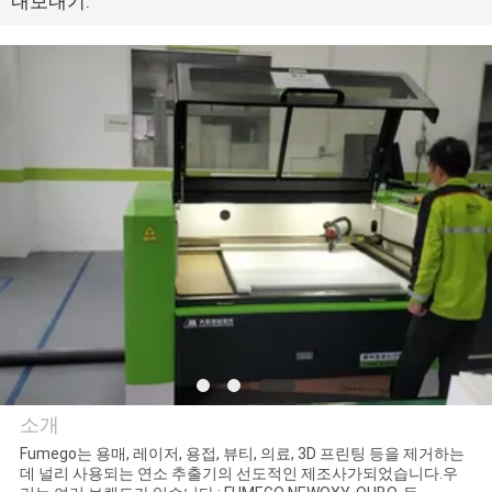
내보내기:
공
장
견
학
품
질
관
리
소개
문
Fumego는 용매, 레이저, 용접, 뷰티, 의료, 3D 프린팅 등을 제거하는
데 널리 사용되는 연소 추출기의 선도적인 제조사가되었습니다.우
Dongguan Flex Technology