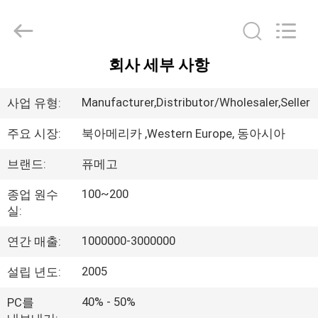
2021
-
2026
Dongguan
Flex
Technology
Co.,
회사 세부 사항
Ltd.
집
All
Rights
Reserved.
Manufacturer,Distributor/Wholesaler,Seller
사업 유형:
Developed
by
제
ECER
주요 시장:
북아메리카 ,Western Europe, 동아시아
품
브랜드:
퓨메고
100~200
종업 원수
회
실:
사
1000000-3000000
연간 매출:
소
2005
설립 년도:
개
40% - 50%
PC를