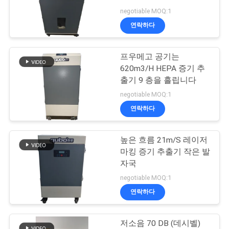
의
negotiable MOQ:1
하
연락하다
6
기
치아 분무기 흡인 유
프우메고 공기는
620m3/H HEPA 증기 추
조
닛
출기 9 층을 흘립니다
회
negotiable MOQ:1
연락하다
를
요
높은 흐름 21m/S 레이저
23
마킹 증기 추출기 작은 발
청
자국
미용실 증기 추출기
하
negotiable MOQ:1
연락하다
다
저소음 70 DB (데시벨)