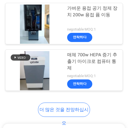
가벼운 용접 공기 정제 장
19
치 200w 용접 퓸 이동
방폭 흡진장치
negotiable MOQ:1
연락하다
매체 700w HEPA 증기 추
출기 마이크로 컴퓨터 통
제
12
negotiable MOQ:1
연락하다
흡수 흡진장치
더 많은 것을 전망하십시
오