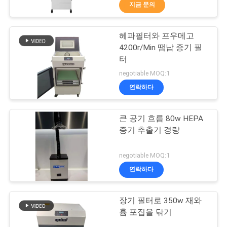
지금 문의
공
장
헤파필터와 프우메고
31
4200r/Min 땜납 증기 필
견
터
땜납 증기 갈퀴
학
negotiable MOQ:1
연락하다
품
큰 공기 흐름 80w HEPA
질
증기 추출기 경량
관
21
negotiable MOQ:1
리
연락하다
실험실 증기 갈퀴
장기 필터로 350w 재와
문
흄 포집을 닦기