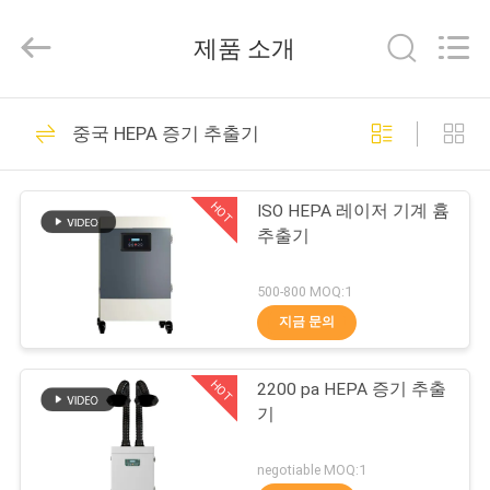
2026
Dongguan
Flex
제품 소개
Technology
Co.,
Ltd.
All
Rights
집
34
Reserved.
Developed
중국 HEPA 증기 추출기
이동할 수 있는 증기
by
ECER
제
갈퀴
HOT
ISO HEPA 레이저 기계 흄
품
추출기
500-800 MOQ:1
회
지금 문의
35
사
HOT
2200 pa HEPA 증기 추출
소
레이저 증기 갈퀴
기
개
negotiable MOQ:1