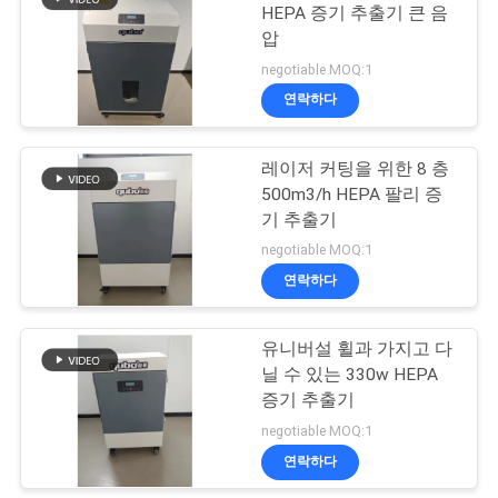
사
HEPA 증기 추출기 큰 음
압
이
23
negotiable MOQ:1
트
연락하다
못 살롱 증기 갈퀴
맵
레이저 커팅을 위한 8 층
500m3/h HEPA 팔리 증
PRIVACY
기 추출기
negotiable MOQ:1
POLICY
연락하다
18
유니버설 휠과 가지고 다
HEPA 증기 추출기
닐 수 있는 330w HEPA
증기 추출기
negotiable MOQ:1
연락하다