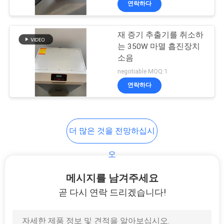
연락하다
12
진공 증기 갈퀴
재 증기 추출기를 취소하
는 350W 마멸 흡진장치
소음
negotiable MOQ:1
연락하다
17
더 많은 것을 전망하십시
UV 공기 정제 장치
오
메시지를 남겨주세요
곧 다시 연락 드리겠습니다!
10