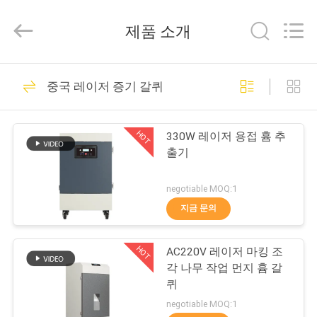
-
2026
Dongguan
제품 소개
Flex
Technology
Co.,
Ltd.
집
All
34
Rights
중국 레이저 증기 갈퀴
Reserved.
이동할 수 있는 증기
Developed
by
ECER
제
갈퀴
HOT
330W 레이저 용접 흄 추
품
출기
negotiable MOQ:1
회
지금 문의
35
사
HOT
AC220V 레이저 마킹 조
소
레이저 증기 갈퀴
각 나무 작업 먼지 흄 갈
개
퀴
negotiable MOQ:1