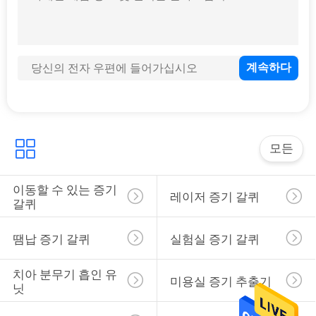
증기 추출기 부속물
모든
12
뜸요법 기계
이동할 수 있는 증기 
레이저 증기 갈퀴
갈퀴
땜납 증기 갈퀴
실험실 증기 갈퀴
치아 분무기 흡인 유
미용실 증기 추출기
닛
1