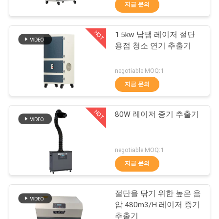
지금 문의
공
장
HOT
1.5kw 납땜 레이저 절단
31
용접 청소 연기 추출기
견
땜납 증기 갈퀴
학
negotiable MOQ:1
지금 문의
품
HOT
80W 레이저 증기 추출기
질
관
21
negotiable MOQ:1
리
지금 문의
실험실 증기 갈퀴
절단을 닦기 위한 높은 음
문
압 480m3/H 레이저 증기
추출기