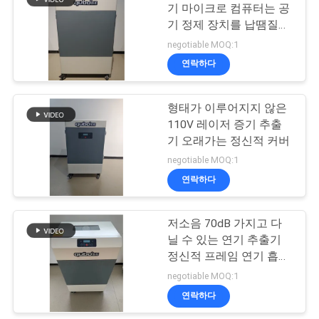
사
기 마이크로 컴퓨터는 공
기 정제 장치를 납땜질하
이
23
는 것 제어합니다
negotiable MOQ:1
트
연락하다
못 살롱 증기 갈퀴
맵
형태가 이루어지지 않은
110V 레이저 증기 추출
PRIVACY
기 오래가는 정신적 커버
negotiable MOQ:1
POLICY
연락하다
18
저소음 70dB 가지고 다
HEPA 증기 추출기
닐 수 있는 연기 추출기
정신적 프레임 연기 흡수
체 필터
negotiable MOQ:1
연락하다