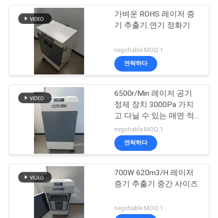
가벼운 ROHS 레이저 증
19
기 추출기 연기 정화기
방폭 흡진장치
negotiable MOQ:1
연락하다
6500r/Min 레이저 공기
정제 장치 3000Pa 가지
고 다닐 수 있는 매연 적
12
출
negotiable MOQ:1
연락하다
흡수 흡진장치
700W 620m3/H 레이저
증기 추출기 중간 사이즈
negotiable MOQ:1