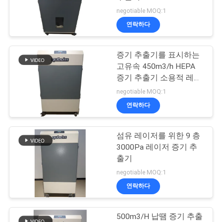
의
negotiable MOQ:1
하
연락하다
6
기
치아 분무기 흡인 유
증기 추출기를 표시하는
고유속 450m3/h HEPA
조
닛
증기 추출기 소용적 레이
저
회
negotiable MOQ:1
연락하다
를
요
섬유 레이저를 위한 9 층
23
3000Pa 레이저 증기 추
청
출기
미용실 증기 추출기
하
negotiable MOQ:1
연락하다
다
500m3/H 납땜 증기 추출