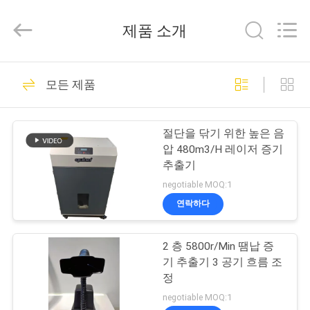
2021
-
2026
제품 소개
Dongguan
Flex
Technology
Co.,
Ltd.
집
34
All
모든 제품
Rights
이동할 수 있는 증기
Reserved.
Developed
by
제
ECER
갈퀴
절단을 닦기 위한 높은 음
품
압 480m3/H 레이저 증기
추출기
negotiable MOQ:1
회
연락하다
35
사
2 층 5800r/Min 땜납 증
소
레이저 증기 갈퀴
기 추출기 3 공기 흐름 조
개
정
negotiable MOQ:1