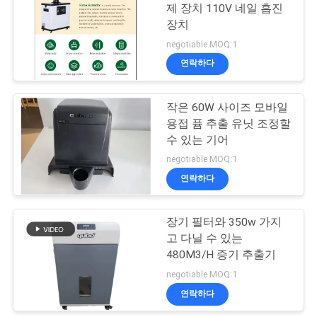
사
제 장치 110V 네일 흡진
장치
이
23
negotiable MOQ:1
트
연락하다
못 살롱 증기 갈퀴
맵
작은 60W 사이즈 모바일
용접 퓸 추출 유닛 조정할
PRIVACY
수 있는 기어
negotiable MOQ:1
POLICY
연락하다
18
장기 필터와 350w 가지
HEPA 증기 추출기
고 다닐 수 있는
480M3/H 증기 추출기
negotiable MOQ:1
연락하다