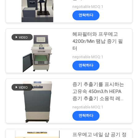
의
negotiable MOQ:1
하
연락하다
6
기
치아 분무기 흡인 유
헤파필터와 프우메고
4200r/Min 땜납 증기 필
조
닛
터
회
negotiable MOQ:1
연락하다
를
요
증기 추출기를 표시하는
23
고유속 450m3/h HEPA
청
증기 추출기 소용적 레이
미용실 증기 추출기
저
하
negotiable MOQ:1
연락하다
다
프우메고 네일 샵 공기 정