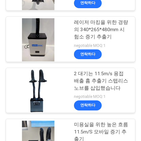
연락하다
공
장
레이저 마킹을 위한 경량
31
의 340*265*480mm 시
견
험소 증기 추출기
땜납 증기 갈퀴
학
negotiable MOQ:1
연락하다
품
2 대기는 11.5m/s 용접
질
배출 흄 추출기 스텝리스
노브를 삽입했습니다
관
21
negotiable MOQ:1
리
연락하다
실험실 증기 갈퀴
미용실을 위한 높은 흐름
문
11.5m/S 모바일 증기 추
출기