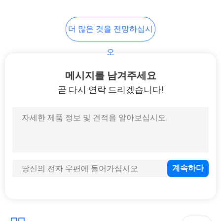
19
더 많은 것을 전망하십시
방폭 흡진장치
오
메시지를 남겨주세요
곧 다시 연락 드리겠습니다!
12
흡수 흡진장치