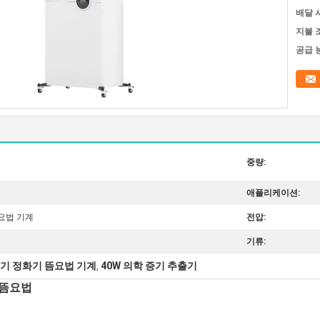
배달 
지불 
공급 
중량:
애플리케이션:
요법 기계
전압:
기류:
기 정화기 뜸요법 기계
40W 의학 증기 추출기
,
 뜸요법