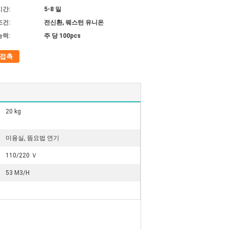
시간:
5-8 일
조건:
전신환, 웨스턴 유니온
능력:
주 당 100pcs
접촉
20 kg
미용실, 뜸요법 연기
110/220 Ｖ
53 M3/H