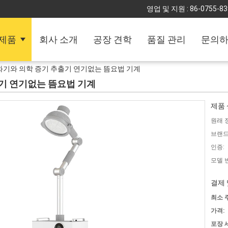
영업 및 지원 :
86-0755-8
제품
회사 소개
공장 견학
품질 관리
문의
화기와 의학 증기 추출기 연기없는 뜸요법 기계
기 연기없는 뜸요법 기계
제품 
원래 
브랜드
인증:
모델 
결제 
최소 
가격:
포장 