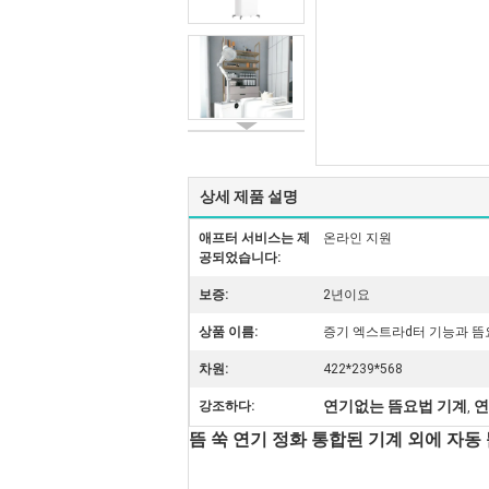
상세 제품 설명
애프터 서비스는 제
온라인 지원
공되었습니다:
보증:
2년이요
상품 이름:
증기 엑스트라d터 기능과 뜸
차원:
422*239*568
연기없는 뜸요법 기계
연
강조하다:
,
뜸 쑥 연기 정화 통합된 기계 외에 자동