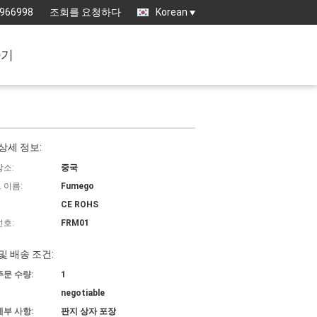
3966998
조회를 요청하다
Korean
하기
상세 정보:
장소:
중국
 이름:
Fumego
CE ROHS
번호:
FRM01
및 배송 조건:
주문 수량:
1
negotiable
세부 사항:
판지 상자 포장