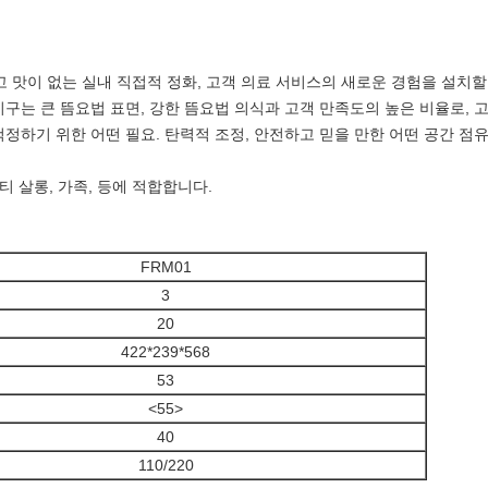
고 맛이 없는 실내 직접적 정화, 고객 의료 서비스의 새로운 경험을 설치할
기구는 큰 뜸요법 표면, 강한 뜸요법 의식과 고객 만족도의 높은 비율로, 
정하기 위한 어떤 필요. 탄력적 조정, 안전하고 믿을 만한 어떤 공간 점유
티 살롱, 가족, 등에 적합합니다.
FRM01
3
20
422*239*568
53
<55>
40
110/220