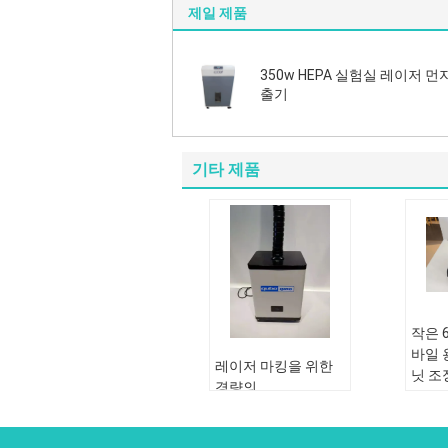
제일 제품
350w HEPA 실험실 레이저 먼
출기
기타 제품
작은 
바일 
레이저 마킹을 위한
닛 조
경량의
어
340*265*480mm 시
험소 증기 추출기
전압: