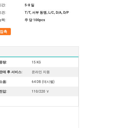
시간:
5-8 일
조건:
T/T, 서부 동맹, L/C, D/A, D/P
능력:
주 당 100pcs
접촉
중량:
15 KG
판매 후 서비스:
온라인 지원
소음:
64 DB (데시벨)
전압:
110/220 Ｖ