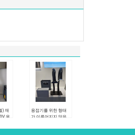
벨) 재
용접기를 위한 형태
0V 용
가 이루어지지 않은
래가는
2200 pa 시험소 증기
임
추출기