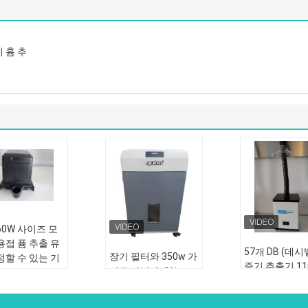
지 흄 추
60W 사이즈 모
용접 퓸 추출 유
57개 DB (데시
장기 필터와 350w 가
정할 수 있는 기
증기 추출기 11
지고 다닐 수 있는
접 퓸 필터 오
480M3/H 증기 추출
정신병자 프레
110/220 Ｖ
기