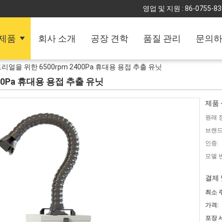
영업 및 지원 :
86-0755-8
제품
회사 소개
공장 견학
품질 관리
문의
얼을 위한 6500rpm 2400Pa 휴대용 용접 추출 유닛
00Pa 휴대용 용접 추출 유닛
제품 
원래 
브랜드
인증:
모델 
결제 
최소 
가격:
포장 