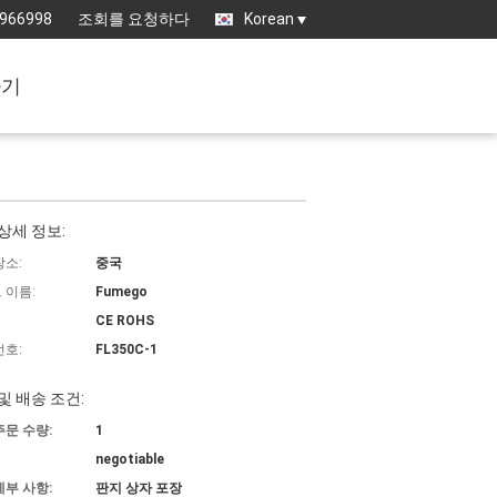
3966998
조회를 요청하다
Korean
하기
상세 정보:
장소:
중국
 이름:
Fumego
CE ROHS
번호:
FL350C-1
및 배송 조건:
주문 수량:
1
negotiable
세부 사항:
판지 상자 포장