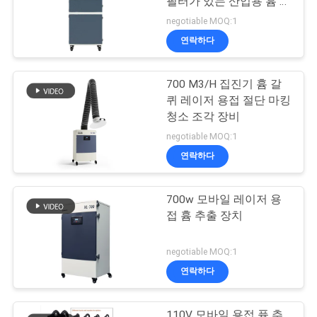
필터가 있는 산업용 흄 집
진기
negotiable MOQ:1
연락하다
700 M3/H 집진기 흄 갈
퀴 레이저 용접 절단 마킹
청소 조각 장비
negotiable MOQ:1
연락하다
700w 모바일 레이저 용
접 흄 추출 장치
negotiable MOQ:1
연락하다
110V 모바일 용접 퓸 추