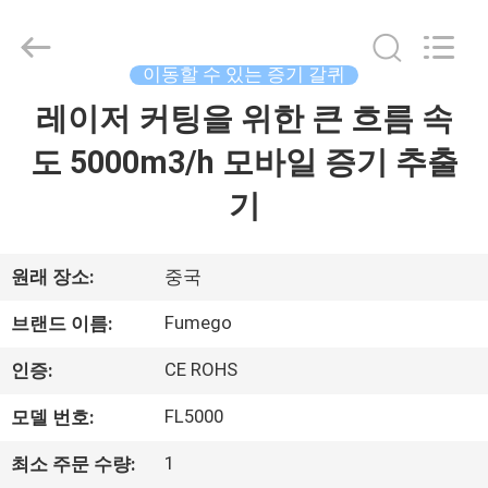
2026
Dongguan
Flex
Technology
Co.,
이동할 수 있는 증기 갈퀴
Ltd.
All
Rights
레이저 커팅을 위한 큰 흐름 속
집
Reserved.
Developed
by
도 5000m3/h 모바일 증기 추출
ECER
제
기
품
원래 장소:
중국
회
Fumego
브랜드 이름:
사
CE ROHS
인증:
소
FL5000
모델 번호:
개
1
최소 주문 수량: