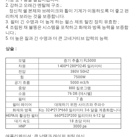
사
2. 강하고 오래간 멘탈체 구조 ;
정신적 쉘 본체와 브레이크와 휠이 기계가 이동하도록 더 좋고 편
이
리하게 보라는 것을 보증합니다.
3. 필터 긴 수명과 더 높게 하는 펄스 제트 탈진 장치 유효한 ;
트
4. 조립된 채 불똥은 시스템을 포착하고 화재와 방폭 능력을 보증합
니다 ;
맵
5. 더 높은 질과 긴 수명과 더 큰 고네거티브 압력의 능력.
상술 :
PRIVACY
모델
증기 추출기 FL5000
차원
1400*1280*3245 밀리미터
POLICY
전압
380V 50HZ
힘
7500W
공기 흐름
5000 m3/h
중량
880 킬로그램
소음
76 DB (데시벨)
필터
7 층
필터 레이어
대체하기 위한 사이즈와 주파수
화재와 방폭
6는 324*213*660 밀리미터 3-6 달을 계층화합니다
HEPA와 활성탄 필터
660*523*200 밀리미터 6-12 달
대기 속도
18 초당 미터
HNP
3000 pa
애플리케이션 : 큰 납땜과 래이저 커팅 머신