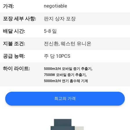
negotiable
가격:
공
장
포장 세부 사항:
판지 상자 포장
견
배달 시간:
5-8 일
학
지불 조건:
전신환, 웨스턴 유니온
공급 능력:
주 당 10PCS
품
,
하이 라이트:
5000m3/H 모바일 증기 추출기
질
,
7500W 모바일 증기 추출기
5000m3/H 연기 흡수체 기계
관
리
최고의 가격
문