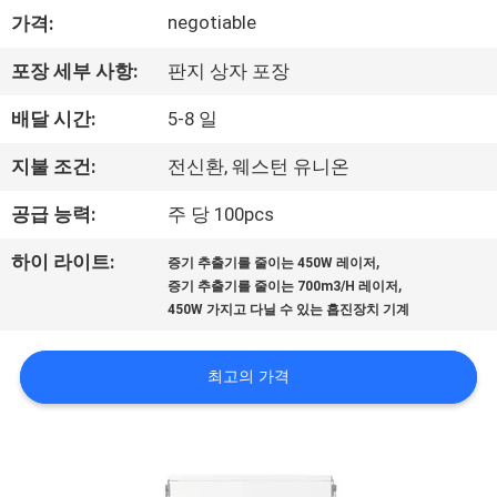
negotiable
가격:
공
장
포장 세부 사항:
판지 상자 포장
견
배달 시간:
5-8 일
학
지불 조건:
전신환, 웨스턴 유니온
공급 능력:
주 당 100pcs
품
,
하이 라이트:
증기 추출기를 줄이는 450W 레이저
질
,
증기 추출기를 줄이는 700m3/H 레이저
450W 가지고 다닐 수 있는 흡진장치 기계
관
리
최고의 가격
문