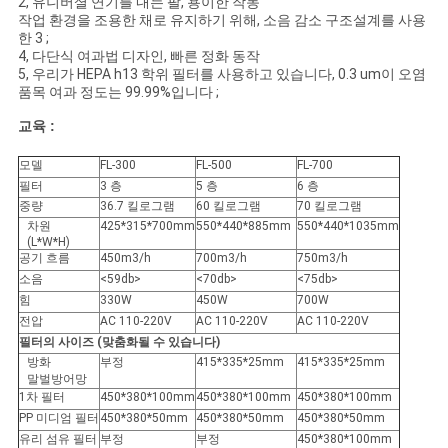
2, 유니버셜 연기를 내는 팔, 용이한 작동
사
작업 환경을 조용한 채로 유지하기 위해, 소음 감소 구조설계를 사용
한 3 ;
이
4, 다단식 여과법 디자인, 빠른 정화 동작
5, 우리가 HEPA h13 학위 필터를 사용하고 있습니다, 0.3 um이 오염
트
품목 여과 정도는 99.99%입니다 ;
맵
교육 :
모델
FL-300
FL-500
FL-700
필터
3 층
5 층
6 층
PRIVACY
중량
36.7 킬로그램
60 킬로그램
70 킬로그램
POLICY
차원
425*315*700mm
550*440*885mm
550*440*1035mm
(L*W*H)
공기 흐름
450m3/h
700m3/h
750m3/h
소음
<59db>
<70db>
<75db>
힘
330W
450W
700W
전압
AC 110-220V
AC 110-220V
AC 110-220V
필터의 사이즈 (맞춤화될 수 있습니다)
방화
부정
415*335*25mm
415*335*25mm
말벌방어망
1차 필터
450*380*100mm
450*380*100mm
450*380*100mm
PP 미디엄 필터
450*380*50mm
450*380*50mm
450*380*50mm
유리 섬유 필터
부정
부정
450*380*100mm