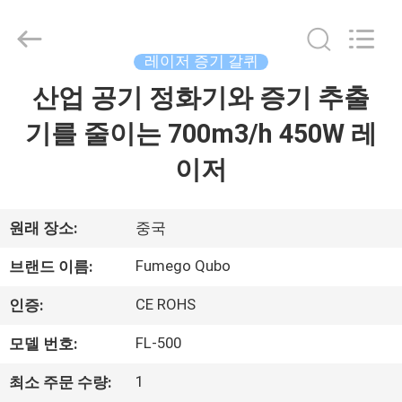
2026
Dongguan
Flex
Technology
Co.,
레이저 증기 갈퀴
Ltd.
All
산업 공기 정화기와 증기 추출
집
Rights
Reserved.
Developed
기를 줄이는 700m3/h 450W 레
by
ECER
제
이저
품
원래 장소:
중국
회
Fumego Qubo
브랜드 이름:
사
CE ROHS
인증:
소
FL-500
모델 번호:
개
1
최소 주문 수량: