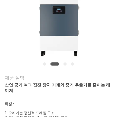
의
하
기
조
회
를
요
제품 설명
청
산업 공기 여과 집진 장치 기계와 증기 추출기를 줄이는 레
하
이저
다
특징 :
1, 오래가는 정신적 프레임 구조