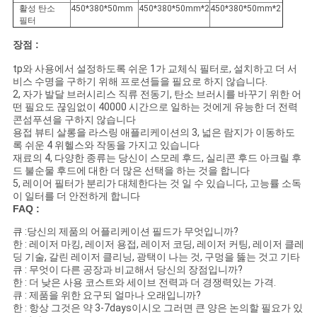
활성 탄소
450*380*50mm
450*380*50mm*2
450*380*50mm*2
필터
장점 :
tp와 사용에서 설정하도록 쉬운 1가 교체식 필터로, 설치하고 더 서
비스 수명을 구하기 위해 프로션들을 필요로 하지 않습니다.
2, 자가 발달 브러시리스 직류 전동기, 탄소 브러시를 바꾸기 위한 어
떤 필요도 끊임없이 40000 시간으로 일하는 것에게 유능한 더 전력
콘섬푸션을 구하지 않습니다
용접 뷰티 살롱을 라스링 애플리케이션의 3, 넓은 람지가 이동하도
록 쉬운 4 위헬스와 작동을 가지고 있습니다
재료의 4, 다양한 종류는 당신이 스모레 후드, 실리콘 후드 아크릴 후
드 불순물 후드에 대한 더 많은 선택을 하는 것을 합니다
5, 레이어 필터가 분리가 대체한다는 것 일 수 있습니다, 고능률 소독
이 일터를 더 안전하게 합니다
FAQ :
큐 :당신의 제품의 어플리케이션 필드가 무엇입니까?
한 : 레이저 마킹, 레이저 용접, 레이저 코딩, 레이저 커팅, 레이저 클레
딩 기술, 갈린 레이저 클리닝, 광택이 나는 것, 구멍을 뚫는 것고 기타
큐 : 무엇이 다른 공장과 비교해서 당신의 장점입니까?
한 : 더 낮은 사용 코스트와 세이브 전력과 더 경쟁력있는 가격.
큐 : 제품을 위한 요구되 얼마나 오래입니까?
한 : 항상 그것은 약 3-7days이시오 그러면 큰 양은 논의할 필요가 있